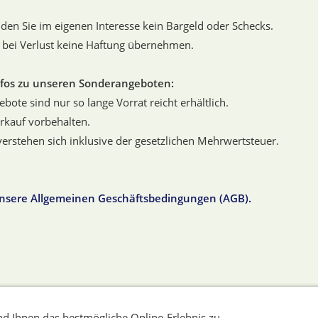
nden Sie im eigenen Interesse kein Bargeld oder Schecks.
 bei Verlust keine Haftung übernehmen.
nfos zu unseren Sonderangeboten:
bote sind nur so lange Vorrat reicht erhältlich.
rkauf vorbehalten.
 verstehen sich inklusive der gesetzlichen Mehrwertsteuer.
unsere Allgemeinen Geschäftsbedingungen (AGB).
rmationen
Widerrufsrecht
Datenschutzerklärung
Haftung
d Ihnen das bestmögliche Online-Erlebnis zu