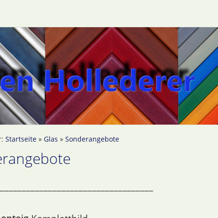
r:
Startseite
»
Glas
»
Sonderangebote
rangebote
___________________________________