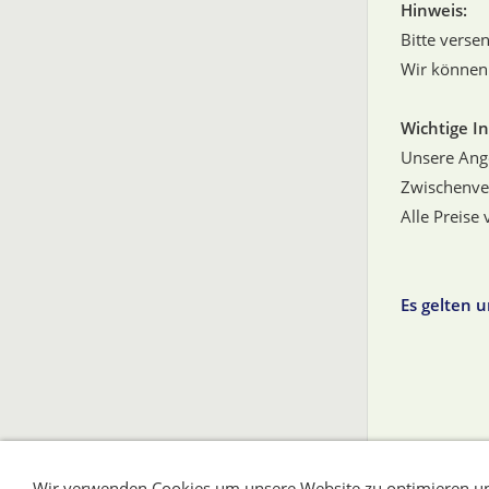
Hinweis:
Bitte verse
Wir können
Wichtige I
Unsere Ange
Zwischenve
Alle Preise
Es gelten 
Impressum
Kontakt
AGB und Kundeninfo
Wir verwenden Cookies um unsere Website zu optimieren un