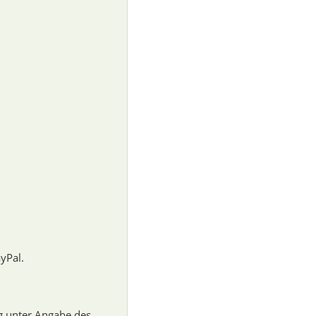
yPal.
g unter Angabe des