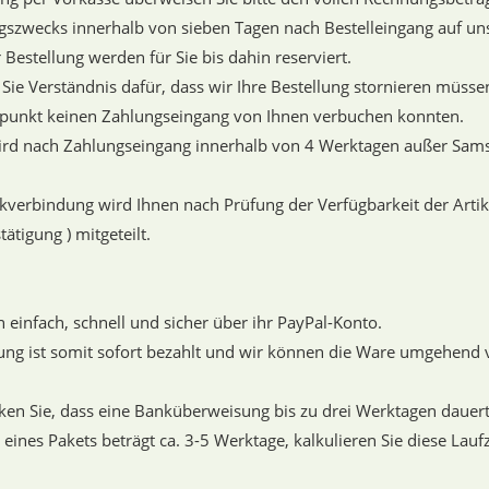
szwecks innerhalb von sieben Tagen nach Bestelleingang auf un
r Bestellung werden für Sie bis dahin reserviert.
 Sie Verständnis dafür, dass wir Ihre Bestellung stornieren müsse
tpunkt keinen Zahlungseingang von Ihnen verbuchen konnten.
ird nach Zahlungseingang innerhalb von 4 Werktagen außer Sams
verbindung wird Ihnen nach Prüfung der Verfügbarkeit der Artike
ätigung ) mitgeteilt.
n einfach, schnell und sicher über ihr PayPal-Konto.
lung ist somit sofort bezahlt und wir können die Ware umgehend 
ken Sie, dass eine Banküberweisung bis zu drei Werktagen dauert
 eines Pakets beträgt ca. 3-5 Werktage, kalkulieren Sie diese Laufz