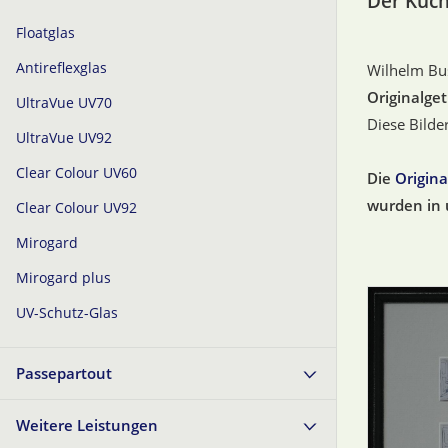
Der Kuc
Floatglas
Antireflexglas
Wilhelm Bu
Originalge
UltraVue UV70
Diese Bilde
UltraVue UV92
Clear Colour UV60
Die
Origina
wurden in 
Clear Colour UV92
Mirogard
Mirogard plus
UV-Schutz-Glas
Passepartout
Weitere Leistungen