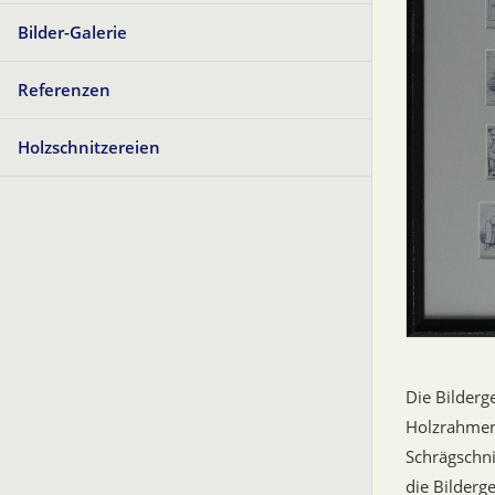
Bilder-Galerie
Referenzen
Holzschnitzereien
Die Bilderg
Holzrahmen 
Schrägschni
die Bilderg