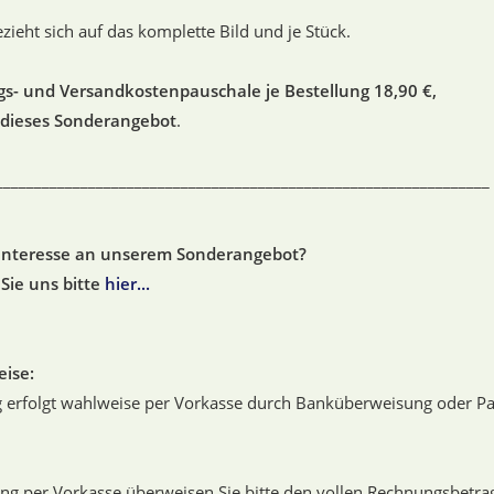
ezieht sich auf das komplette Bild und je Stück.
s- und Versandkostenpauschale je Bestellung 18,90 €,
r dieses Sonderangebot
.
________________________________________________________________
Interesse an unserem Sonderangebot?
Sie uns bitte
hier...
ise:
 erfolgt wahlweise per Vorkasse durch Banküberweisung oder Pa
ng per Vorkasse überweisen Sie bitte den vollen Rechnungsbetra