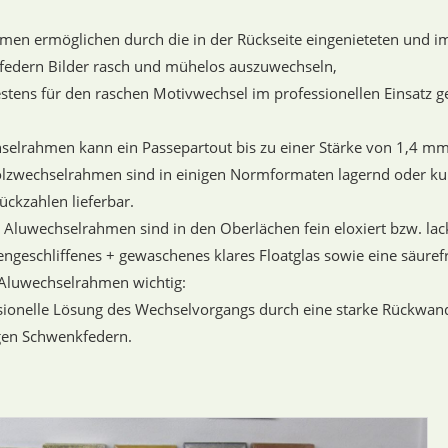
en ermöglichen durch die in der Rückseite eingenieteten und im
federn Bilder rasch und mühelos auszuwechseln,
estens für den raschen Motivwechsel im professionellen Einsatz g
hselrahmen kann ein Passepartout bis zu einer Stärke von 1,4 mm
lzwechselrahmen sind in einigen Normformaten lagernd oder kurz
ückzahlen lieferbar.
n Aluwechselrahmen sind in den Oberlächen fein eloxiert bzw. lack
engeschliffenes + gewaschenes klares Floatglas sowie eine säurefr
Aluwechselrahmen wichtig:
sionelle Lösung des Wechselvorgangs durch eine starke Rückwand 
gen Schwenkfedern.