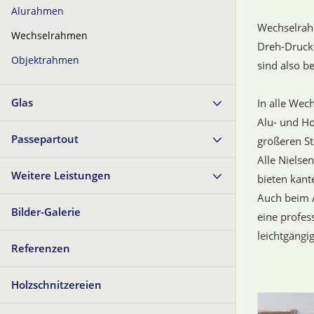
Alurahmen
Wechselrahm
Wechselrahmen
Dreh-Druck
Objektrahmen
sind also b
Glas
In alle Wec
Alu- und Ho
Passepartout
größeren St
Alle Nielse
Weitere Leistungen
bieten kant
Auch beim 
Bilder-Galerie
eine profes
leichtgängi
Referenzen
Holzschnitzereien